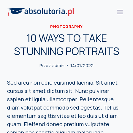
Przejdź
do
treści
PHOTOGRAPHY
10 WAYS TO TAKE
STUNNING PORTRAITS
Przez
admin
14/01/2022
Sed arcu non odio euismod lacinia. Sit amet
cursus sit amet dictum sit. Nunc pulvinar
sapien et ligula ullamcorper. Pellentesque
diam volutpat commodo sed egestas. Tellus
elementum sagittis vitae et leo duis ut diam
quam. Eleifend donec pretium vulputate
sapien nec sagittis aliquam malesuada